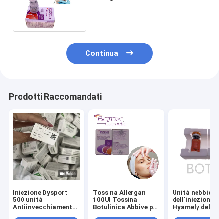
cutanea del riempitore del
Continua
Prodotti Raccomandati
Iniezione Dysport
Tossina Allergan
Unità nebbios
500 unità
100UI Tossina
dell'iniezione 
Antiinvecchiamento
Botulinica Abbive per
Hyamely della
Anti rughe Elimina le
la Rimozione delle
polvere del O