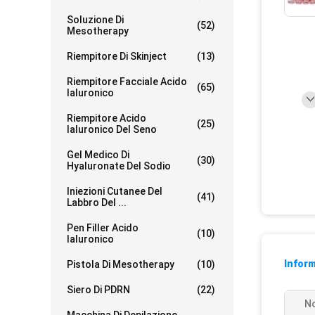
Soluzione Di
(52)
Mesotherapy
Riempitore Di Skinject
(13)
Riempitore Facciale Acido
(65)
Ialuronico
Riempitore Acido
(25)
Ialuronico Del Seno
Gel Medico Di
(30)
Hyaluronate Del Sodio
Iniezioni Cutanee Del
(41)
Labbro Del ...
Pen Filler Acido
(10)
Ialuronico
Inform
Pistola Di Mesotherapy
(10)
Siero Di PDRN
(22)
No