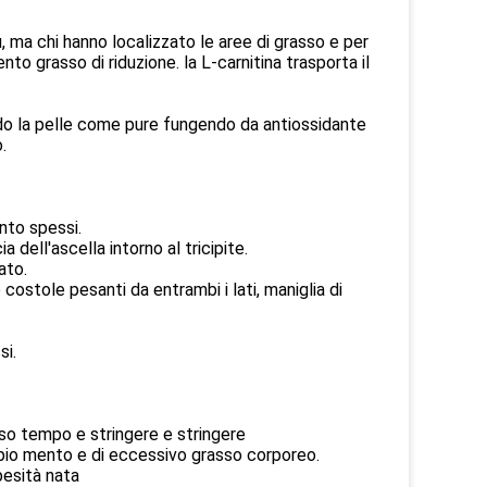
ma chi hanno localizzato le aree di grasso e per
to grasso di riduzione. la L-carnitina trasporta il
ando la pelle come pure fungendo da antiossidante
.
nto spessi.
 dell'ascella intorno al tricipite.
ato.
ostole pesanti da entrambi i lati, maniglia di
si.
o tempo e stringere e stringere
ppio mento e di eccessivo grasso corporeo.
besità nata