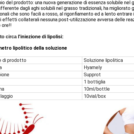
pio del prodotto: una nuova generazione di essenza solubile nel 
differente dagli aghi solubili nel grasso tradizionali, ha migliorato 
ionali che sono facili a rosso, al rigonfiamento ed a lento entrare in
i effetti collaterali nessuna post-utilizzazione avversa delle re
 ore!!
oto circa
l'iniezione di lipolisi:
etro lipolitico della soluzione
 di prodotto
Soluzione lipolitica
a
Hyamely
ione
Supprot
1 bottiglia
ma
10ml/bottle
laggio
10vial/box