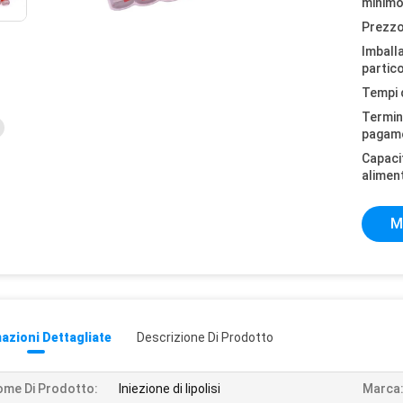
minimo
Prezzo
Imball
partico
Tempi 
Termini
pagam
Capaci
alimen
M
azioni Dettagliate
Descrizione Di Prodotto
me Di Prodotto:
Iniezione di lipolisi
Marca