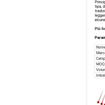
Princi
tipa, 
tradiz
legger
alcune
Più f
Param
Nome
Marc
Camp
MOQ
Volu
Imbal