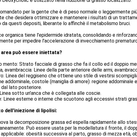
o Deoxycholic è utilizzato nella riduzione di grasso localizzato.
omandato per la gente che è di peso normale o leggermente più, 
te che desidera ottimizzare e mantenere i risultati di un trattamen
 da questi depositi, liberante lo affinchè il metabolismo bruci.
ice organica tiene l'epidermide idratata, consolidando e rinforz
mente per impedire l'accelerazione di invecchiamento prematuro
 area può essere iniettata?
 mento: Strato facciale di grasso che fa il collo ed il doppio me
a, avambraccia: Linee della parte anteriore delle armi, avambraccia
ro: Linea del reggiseno che ottiene uno stile di vestirsi scompigli
e addominale, costole (maniglia di amore): regione addominale e c
dal lato posteriore.
Linea sotto un'anca che è collegata alle coscie.
: Linee esterne o interne che scuotono agli eccessivi strati gras
o dell'iniezione di lipolisi:
va la decomposizione grassa ed espella rapidamente allo stess
aneamente. Può essere usata per la modellatura il fronte, il do
applicabile: obesità successiva al parto, grasso di mezza età, o