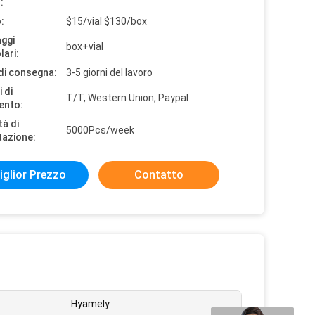
:
:
$15/vial $130/box
aggi
box+vial
lari:
di consegna:
3-5 giorni del lavoro
 di
T/T, Western Union, Paypal
ento:
tà di
5000Pcs/week
tazione:
iglior Prezzo
Contatto
:
Hyamely