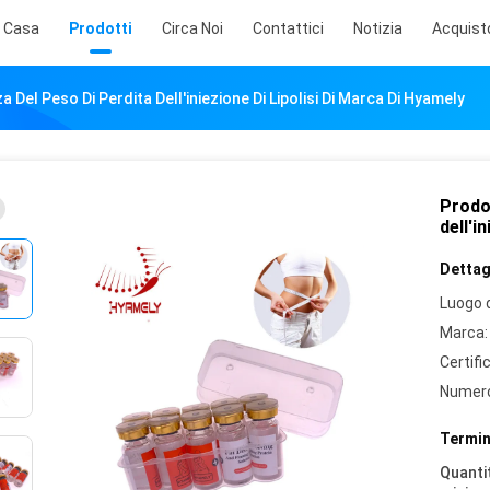
Casa
Prodotti
Circa Noi
Contattici
Notizia
Acquist
 Del Peso Di Perdita Dell'iniezione Di Lipolisi Di Marca Di Hyamely
Prodot
dell'i
Dettagl
Luogo d
Marca:
Certifi
Numero
Termin
Quantit