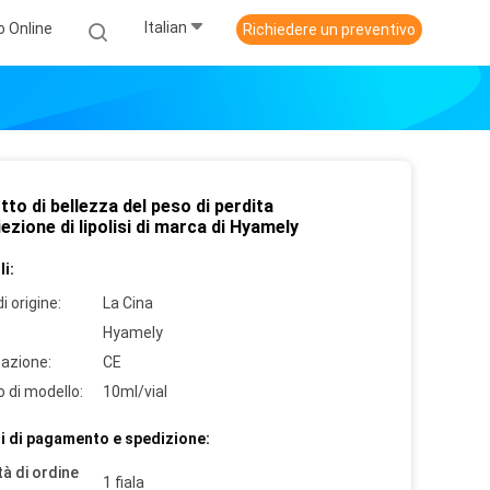
Italian
o Online
Richiedere un preventivo
to di bellezza del peso di perdita
niezione di lipolisi di marca di Hyamely
i:
i origine:
La Cina
Hyamely
cazione:
CE
 di modello:
10ml/vial
i di pagamento e spedizione:
à di ordine
1 fiala