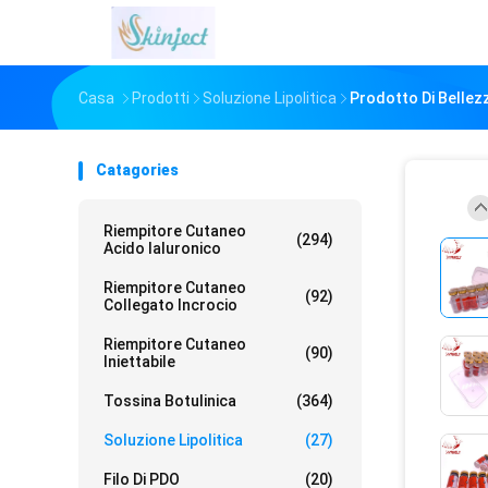
Casa
Prodotti
Soluzione Lipolitica
Prodotto Di Bellezza
Catagories
Riempitore Cutaneo
(294)
Acido Ialuronico
Riempitore Cutaneo
(92)
Collegato Incrocio
Riempitore Cutaneo
(90)
Iniettabile
Tossina Botulinica
(364)
Soluzione Lipolitica
(27)
Filo Di PDO
(20)