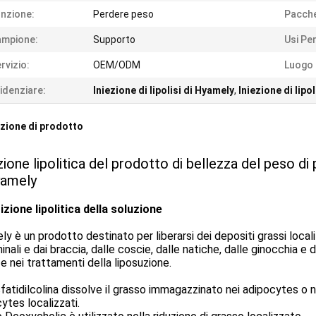
nzione:
Perdere peso
Pacche
ampione:
Supporto
Usi Per
rvizio:
OEM/ODM
Luogo 
idenziare:
Iniezione di lipolisi di Hyamely
,
Iniezione di lipo
zione di prodotto
ione lipolitica del prodotto di bellezza del peso di pe
yamely
zione lipolitica della soluzione
y è un prodotto destinato per liberarsi dei depositi grassi local
nali e dai braccia, dalle coscie, dalle natiche, dalle ginocchia e 
 e nei trattamenti della liposuzione.
fatidilcolina dissolve il grasso immagazzinato nei adipocytes o n
ytes localizzati.