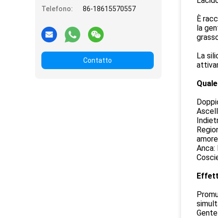
L'acid
Telefono:
86-18615570557
È racc
la gen
grasso
La sil
Contatto
attiva
Quale
Doppio
Ascell
Indiet
Region
amore 
Anca: 
Coscie
Effett
Promuo
simult
Gente 