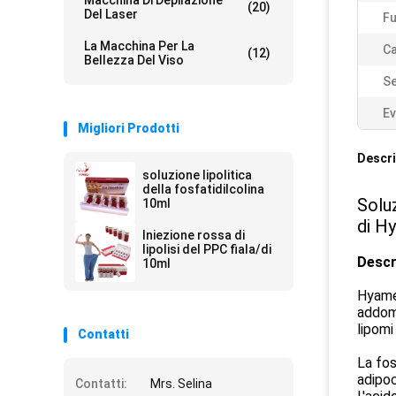
Macchina Di Depilazione
(20)
Del Laser
Fu
La Macchina Per La
C
(12)
Bellezza Del Viso
Se
Ev
Migliori Prodotti
Descri
soluzione lipolitica
della fosfatidilcolina
Soluz
10ml
di H
Iniezione rossa di
lipolisi del PPC fiala/di
Descri
10ml
Hyamel
addomi
lipomi
Contatti
La fos
adipoc
Contatti:
Mrs. Selina