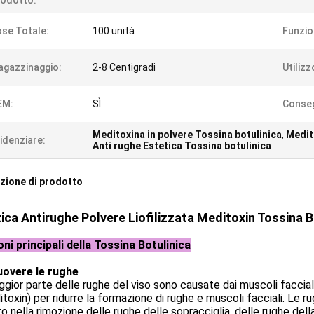
odotto:
se Totale:
100 unità
Funzio
gazzinaggio:
2-8 Centigradi
Utilizz
EM:
SÌ
Conse
Meditoxina in polvere Tossina botulinica
,
Medito
idenziare:
Anti rughe Estetica Tossina botulinica
zione di prodotto
ica Antirughe Polvere Liofilizzata Meditoxin Tossina B
ni principali della Tossina Botulinica
uovere le rughe
gior parte delle rughe del viso sono causate dai muscoli facciali. 
toxin) per ridurre la formazione di rughe e muscoli facciali. Le 
o nella rimozione delle rughe delle sopracciglia, delle rughe dell