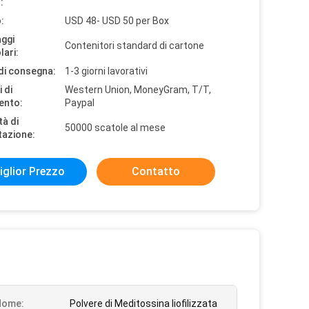
:
:
USD 48- USD 50 per Box
aggi
Contenitori standard di cartone
lari:
di consegna:
1-3 giorni lavorativi
 di
Western Union, MoneyGram, T/T,
ento:
Paypal
tà di
50000 scatole al mese
tazione:
iglior Prezzo
Contatto
Nome:
Polvere di Meditossina liofilizzata