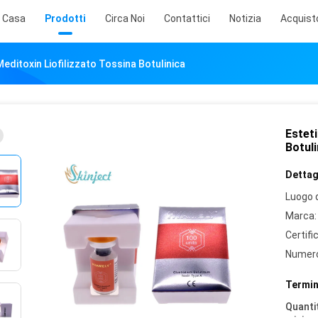
Casa
Prodotti
Circa Noi
Contattici
Notizia
Acquist
editoxin Liofilizzato Tossina Botulinica
Esteti
Botuli
Dettagl
Luogo d
Marca:
Certifi
Numero
Termin
Quantit