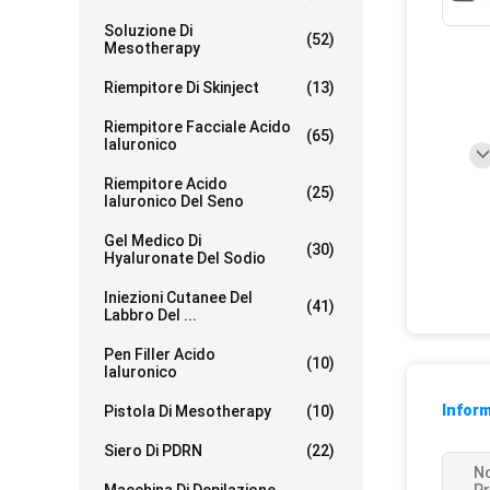
Soluzione Di
(52)
Mesotherapy
Riempitore Di Skinject
(13)
Riempitore Facciale Acido
(65)
Ialuronico
Riempitore Acido
(25)
Ialuronico Del Seno
Gel Medico Di
(30)
Hyaluronate Del Sodio
Iniezioni Cutanee Del
(41)
Labbro Del ...
Pen Filler Acido
(10)
Ialuronico
Inform
Pistola Di Mesotherapy
(10)
Siero Di PDRN
(22)
N