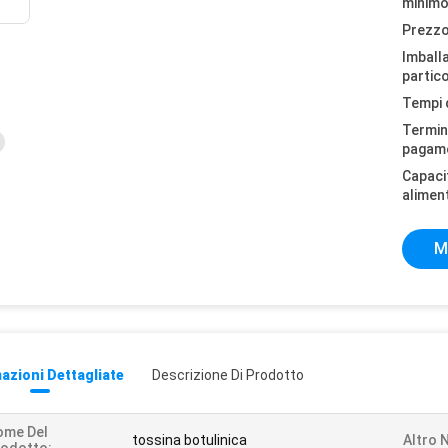
minimo
Prezzo
Imball
partico
Tempi 
Termini
pagam
Capaci
alimen
M
azioni Dettagliate
Descrizione Di Prodotto
ome Del
tossina botulinica
Altro 