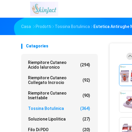
Casa
Prodotti
Tossina Botulinica
Estetica Antirughe M
Catagories
Riempitore Cutaneo
(294)
Acido Ialuronico
Riempitore Cutaneo
(92)
Collegato Incrocio
Riempitore Cutaneo
(90)
Iniettabile
Tossina Botulinica
(364)
Soluzione Lipolitica
(27)
Filo Di PDO
(20)