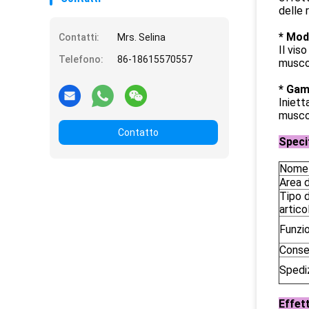
delle 
* Mod
Contatti:
Mrs. Selina
Il vis
Telefono:
86-18615570557
muscol
* Gam
Iniett
muscol
Contatto
Speci
Nome 
Area d
Tipo d
artico
Funzi
Conse
Spedi
Effet