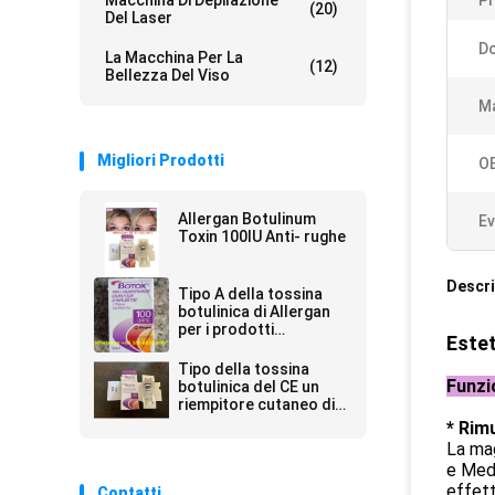
Macchina Di Depilazione
Pr
(20)
Del Laser
Do
La Macchina Per La
(12)
Bellezza Del Viso
Ma
Migliori Prodotti
O
Allergan Botulinum
Ev
Toxin 100IU Anti- rughe
Descri
Tipo A della tossina
botulinica di Allergan
per i prodotti
Estet
antinvecchiamento
della pelle
Tipo della tossina
Funzio
botulinica del CE un
riempitore cutaneo di
Botulax delle unità di
* Rim
Allergan 100
La mag
e Medi
effett
Contatti