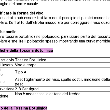
rughe del ponte nasale.
ificare la forma del viso
o quadrato può essere trattato con il principio di paralisi muscol
are. L'effetto dell'atrofia muscolare per correggere il viso quad
be snelle
are tossina botulinica nel polpaccio, paralizzare parte del tessut
are e snellire il polpaccio spesso, mostrando una curva morbida
fiche della Tossina Botulinica
articolo
Tossina Botulinica
i lavoro
Viso e corpo
i
Tipo A
lo
Assottigliamento del viso, spalle sottili, rimozione delle
one
peso.
rvazione
2-8 Centigradi
Non è necessaria la catena del freddo
zione
to della Tossina Botulinica