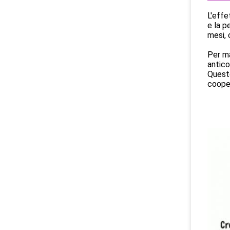
L'effe
e la p
mesi, 
Per ma
antico
Quest
cooper