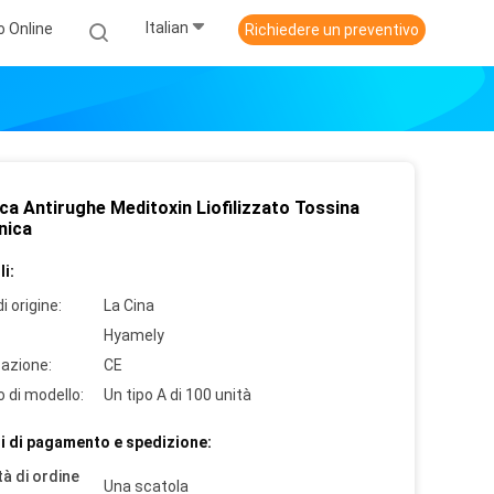
Italian
o Online
Richiedere un preventivo
ca Antirughe Meditoxin Liofilizzato Tossina
nica
i:
i origine:
La Cina
Hyamely
cazione:
CE
 di modello:
Un tipo A di 100 unità
i di pagamento e spedizione:
à di ordine
Una scatola