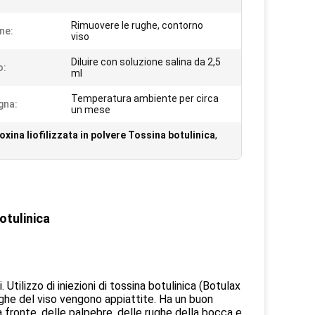
Rimuovere le rughe, contorno
ne:
viso
Diluire con soluzione salina da 2,5
o:
ml
Temperatura ambiente per circa
gna:
un mese
xina liofilizzata in polvere Tossina botulinica
,
otulinica
Utilizzo di iniezioni di tossina botulinica (Botulax
rughe del viso vengono appiattite. Ha un buon
a fronte, delle palpebre, delle rughe della bocca e