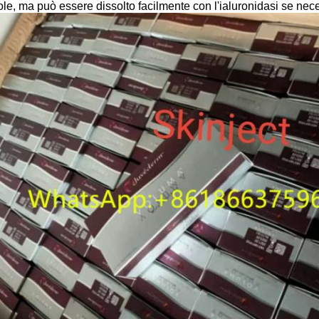
le, ma può essere dissolto facilmente con l'ialuronidasi se nec