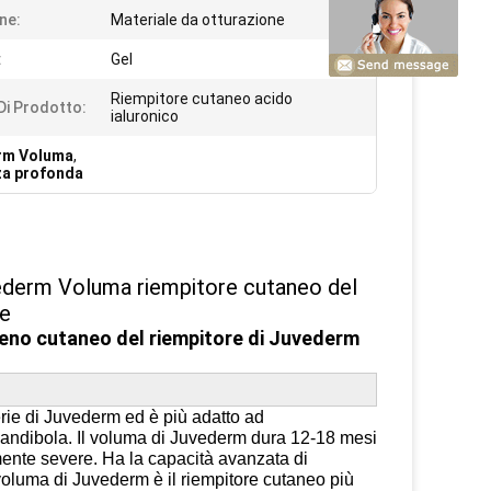
ne:
Materiale da otturazione
:
Gel
Riempitore cutaneo acido
i Prodotto:
ialuronico
erm Voluma
,
nza profonda
uvederm Voluma riempitore cutaneo del
ce
seno cutaneo del riempitore di Juvederm
erie di Juvederm ed è più adatto ad
mandibola. Il voluma di Juvederm dura 12-18 mesi
mente severe. Ha la capacità avanzata di
l voluma di Juvederm è il riempitore cutaneo più