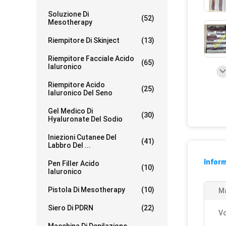
Soluzione Di
(52)
Mesotherapy
Riempitore Di Skinject
(13)
Riempitore Facciale Acido
(65)
Ialuronico
Riempitore Acido
(25)
Ialuronico Del Seno
Gel Medico Di
(30)
Hyaluronate Del Sodio
Iniezioni Cutanee Del
(41)
Labbro Del ...
Inform
Pen Filler Acido
(10)
Ialuronico
Pistola Di Mesotherapy
(10)
M
Siero Di PDRN
(22)
V