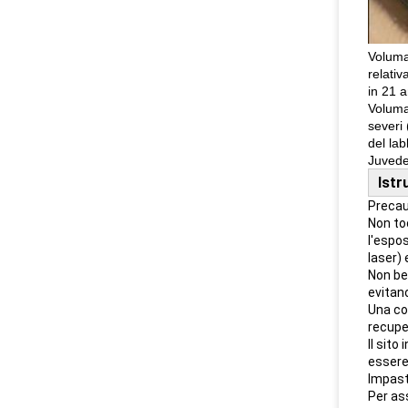
Voluma 
relativ
in 21 
Voluma
severi 
del lab
Juveder
Istr
Precauz
Non toc
l'espo
laser)
Non bev
evitano
Una com
recupe
Il sit
essere 
Impast
Per ass