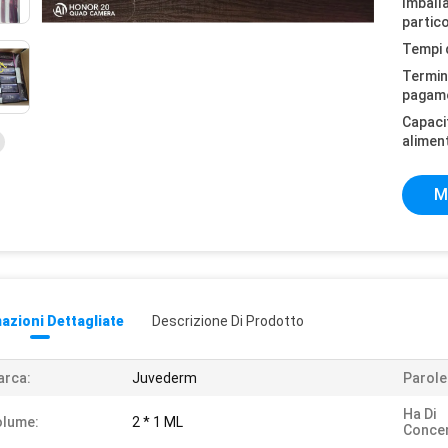
Imball
partico
Tempi 
Termini
pagam
Capaci
alimen
M
azioni Dettagliate
Descrizione Di Prodotto
arca:
Juvederm
Parole
Ha Di
olume:
2 * 1 ML
Concen