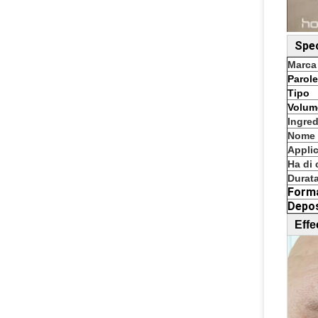
Spec
Marca
Parole
Tipo
Volum
Ingred
Nome 
Appli
Ha di
Durat
Form
Depo
Effe