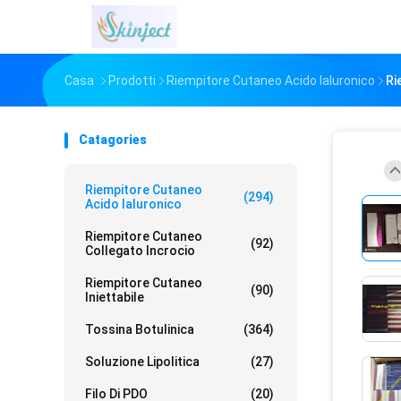
Casa
Prodotti
Riempitore Cutaneo Acido Ialuronico
Ri
Catagories
Riempitore Cutaneo
(294)
Acido Ialuronico
Riempitore Cutaneo
(92)
Collegato Incrocio
Riempitore Cutaneo
(90)
Iniettabile
Tossina Botulinica
(364)
Soluzione Lipolitica
(27)
Filo Di PDO
(20)