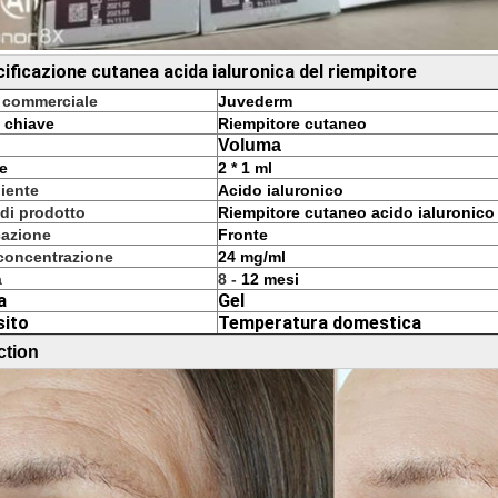
ificazione cutanea acida ialuronica del riempitore
 commerciale
Juvederm
 chiave
Riempitore cutaneo
Voluma
e
2 * 1 ml
iente
Acido ialuronico
di prodotto
Riempitore cutaneo acido ialuronico
cazione
Fronte
 concentrazione
24 mg/ml
a
8 -
12 mesi
a
Gel
sito
Temperatura domestica
ction