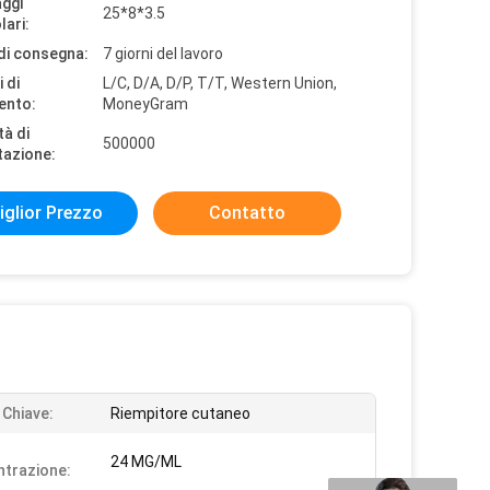
aggi
25*8*3.5
lari:
di consegna:
7 giorni del lavoro
 di
L/C, D/A, D/P, T/T, Western Union,
ento:
MoneyGram
tà di
500000
tazione:
iglior Prezzo
Contatto
 Chiave:
Riempitore cutaneo
24 MG/ML
trazione: