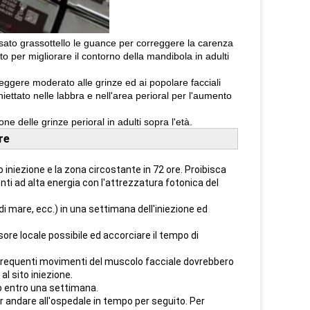
 usato grassottello le guance per correggere la carenza
to per migliorare il contorno della mandibola in adulti
eggere moderato alle grinze ed ai popolare facciali
iettato nelle labbra e nell'area perioral per l'aumento
e delle grinze perioral in adulti sopra l'età.
re
o iniezione e la zona circostante in 72 ore. Proibisca
i ad alta energia con l'attrezzatura fotonica del
i di mare, ecc.) in una settimana dell'iniezione ed
ore locale possibile ed accorciare il tempo di
 i frequenti movimenti del muscolo facciale dovrebbero
al sito iniezione.
o entro una settimana.
er andare all'ospedale in tempo per seguito. Per