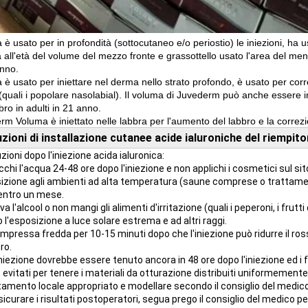
è usato per in profondità (sottocutaneo e/o periostio) le iniezioni, ha
a all'età del volume del mezzo fronte e grassottello usato l'area del men
anno.
 è usato per iniettare nel derma nello strato profondo, è usato per corr
(quali i popolare nasolabial). Il voluma di Juvederm può anche essere in
bro in adulti in 21 anno.
m Voluma è iniettato nelle labbra per l'aumento del labbro e la correzion
uzioni di installazione cutanee acide ialuroniche del riempito
ioni dopo l'iniezione acida ialuronica:
chi l'acqua 24-48 ore dopo l'iniezione e non applichi i cosmetici sul sit
sizione agli ambienti ad alta temperatura (saune comprese o trattament
 entro un mese.
a l'alcool o non mangi gli alimenti d'irritazione (quali i peperoni, i frutt
 l'esposizione a luce solare estrema e ad altri raggi.
pressa fredda per 10-15 minuti dopo che l'iniezione può ridurre il ross
ro.
o iniezione dovrebbe essere tenuto ancora in 48 ore dopo l'iniezione ed
evitati per tenere i materiali da otturazione distribuiti uniformemente 
amento locale appropriato e modellare secondo il consiglio del medic
icurare i risultati postoperatori, segua prego il consiglio del medico p