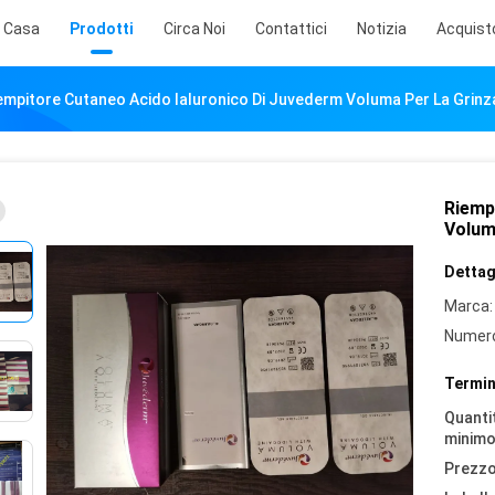
Casa
Prodotti
Circa Noi
Contattici
Notizia
Acquist
empitore Cutaneo Acido Ialuronico Di Juvederm Voluma Per La Grin
Riemp
Volum
Dettagl
Marca:
Numero
Termin
Quantit
minimo
Prezzo