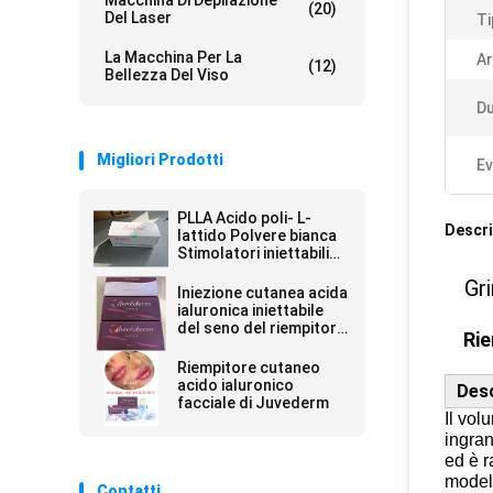
Macchina Di Depilazione
(20)
Del Laser
Ti
La Macchina Per La
Ar
(12)
Bellezza Del Viso
Du
Migliori Prodotti
Ev
PLLA Acido poli- L-
Descri
lattido Polvere bianca
Stimolatori iniettabili
Produzione naturale di
Gr
collagene
Iniezione cutanea acida
ialuronica iniettabile
del seno del riempitore
Rie
del riempitore delle
labbra di Juvederm
Riempitore cutaneo
acido ialuronico
Desc
facciale di Juvederm
Il vol
ingran
ed è r
modell
Contatti