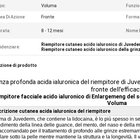
po:
Voluma
Funzio
ea Di Azione:
Fronte
Forma
rata:
8 - 12 mesi
Nome D
Riempitore cutaneo acido ialuronico di Juved
idenziare:
Riempitore cutaneo acido ialuronico della gri
zione di prodotto
inza profonda acida ialuronica del riempitore di J
fronte dell'effica
mpitore facciale acido ialuronico di Enlargemeng del 
Voluma
rizione cutanea acida ialuronica del riempitore
uma di Juvederm, che contiene la lidocaina, è lo più spesso in s
dimento della linea delle guance, del mento, del naso e della 
accomandato per il trattamento di profondo alle grinze estrema
are sotto la pelle mentre mantiene la struttura e la longevità. I