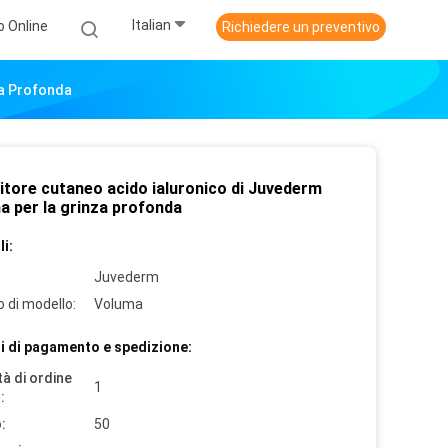
Italian
o Online
Richiedere un preventivo
za Profonda
itore cutaneo acido ialuronico di Juvederm
a per la grinza profonda
i:
Juvederm
 di modello:
Voluma
i di pagamento e spedizione:
à di ordine
1
:
:
50