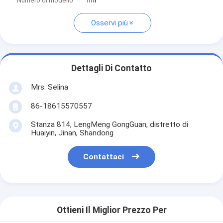
Numero di modello
1ml
Osservi più
Dettagli Di Contatto
Mrs. Selina
86-18615570557
Stanza 814, LengMeng GongGuan, distretto di
Huaiyin, Jinan, Shandong
Contattaci
Ottieni Il Miglior Prezzo Per