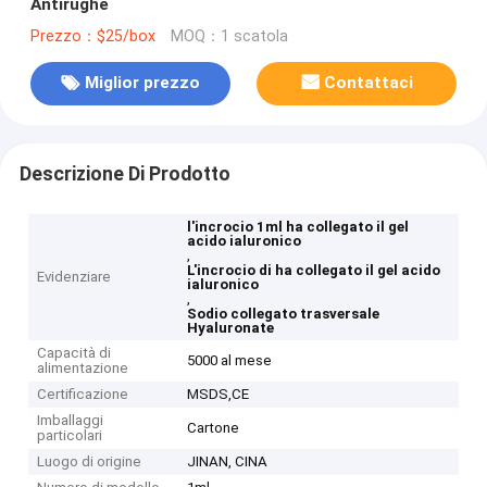
Antirughe
Prezzo：$25/box
MOQ：1 scatola
Miglior prezzo
Contattaci
Descrizione Di Prodotto
l'incrocio 1ml ha collegato il gel
acido ialuronico
,
L'incrocio di ha collegato il gel acido
Evidenziare
ialuronico
,
Sodio collegato trasversale
Hyaluronate
Capacità di
5000 al mese
alimentazione
Certificazione
MSDS,CE
Imballaggi
Cartone
particolari
Luogo di origine
JINAN, CINA