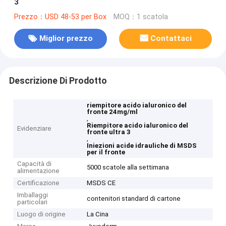
3
Prezzo：USD 48-53 per Box
MOQ：1 scatola
Miglior prezzo
Contattaci
Descrizione Di Prodotto
riempitore acido ialuronico del
fronte 24mg/ml
,
Riempitore acido ialuronico del
Evidenziare
fronte ultra 3
,
Iniezioni acide idrauliche di MSDS
per il fronte
Capacità di
5000 scatole alla settimana
alimentazione
Certificazione
MSDS CE
Imballaggi
contenitori standard di cartone
particolari
Luogo di origine
La Cina