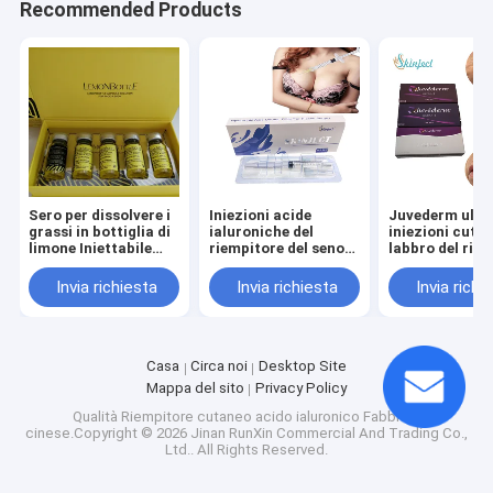
Recommended Products
Sero per dissolvere i
Iniezioni acide
Juvederm ultr
grassi in bottiglia di
ialuroniche del
iniezioni cutan
limone Iniettabile
riempitore del seno
labbro del rie
Perdere peso per
di Skinject 10ml
per il potenzi
aiutare a ridurre il
sexy delle labb
Invia richiesta
Invia richiesta
Invia richi
grasso ostinato
Casa
Circa noi
Desktop Site
Mappa del sito
Privacy Policy
Qualità
Riempitore cutaneo acido ialuronico
Fabbrica
cinese.Copyright © 2026 Jinan RunXin Commercial And Trading Co.,
Ltd.. All Rights Reserved.