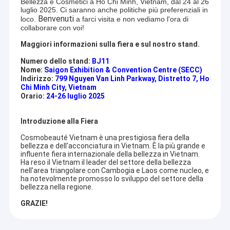
Bellezza e Cosmetici a Ho Chi Minh, Vietnam, dal 24 al 26
luglio 2025. Ci saranno anche politiche più preferenziali in
Benvenuti
loco.
a farci visita e non vediamo l'ora di
collaborare con voi!
Maggiori informazioni sulla fiera e sul nostro stand.
Numero dello stand:
BJ11
Nome:
Saigon Exhibition & Convention Centre (SECC)
Indirizzo:
799 Nguyen Van Linh Parkway, Distretto 7, Ho
Chi Minh City, Vietnam
Orario:
24-26 luglio 2025
Introduzione alla Fiera
Cosmobeauté Vietnam è una prestigiosa fiera della
bellezza e dell'acconciatura in Vietnam. È la più grande e
influente fiera internazionale della bellezza in Vietnam.
Ha reso il Vietnam il leader del settore della bellezza
nell'area triangolare con Cambogia e Laos come nucleo, e
ha notevolmente promosso lo sviluppo del settore della
bellezza nella regione.
GRAZIE!